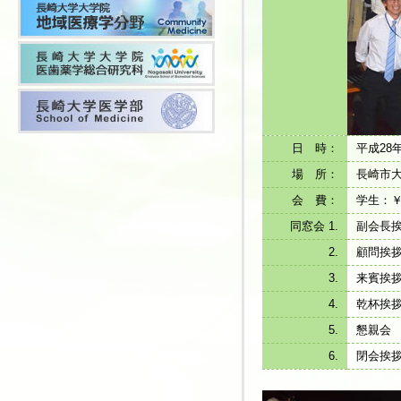
日 時：
平成28
場 所：
長崎市
会 費：
学生：￥2
同窓会 1.
副会長
2.
顧問挨
3.
来賓挨
4.
乾杯挨
5.
懇親会
6.
閉会挨