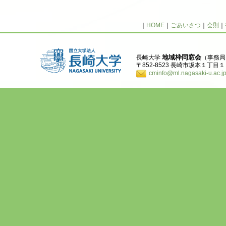
｜
HOME
｜
ごあいさつ
｜
会則
｜
地域枠同窓会
長崎大学
（事務局
〒852-8523 長崎市坂本１丁目１２番４号
cminfo@ml.nagasaki-u.ac.j