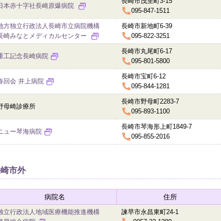
長崎市茂里町3-15
日本赤十字社長崎原爆病院
095-847-1511
地方独立行政法人長崎市立病院機構
長崎市新地町6-39
長崎みなとメディカルセンター
095-822-3251
長崎市丸尾町6-17
重工記念長崎病院
095-801-5800
長崎市宝町6-12
春回会 井上病院
095-844-1281
長崎市野母町2283-7
野母崎診療所
095-893-1100
長崎市琴海形上町1849-7
ニュー琴海病院
095-855-2016
長崎市外
病院名
住所
独立行政法人地域医療機能推進機構
諫早市永昌東町24-1