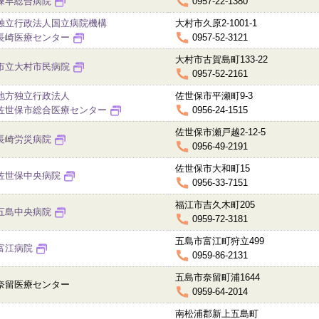
諫早総合病院
0957-22-1380
独立行政法人国立病院機構
大村市久原2-1001-1
長崎医療センター
0957-52-3121
大村市古賀島町133-22
市立大村市民病院
0957-52-2161
地方独立行政法人
佐世保市平瀬町9-3
佐世保市総合医療センター
0956-24-1515
佐世保市瀬戸越2-12-5
長崎労災病院
0956-49-2191
佐世保市大和町15
佐世保中央病院
0956-33-7151
福江市吉久木町205
五島中央病院
0959-72-3181
五島市富江町狩立499
富江病院
0959-86-2131
五島市奈留町浦1644
奈留医療センター
0959-64-2014
南松浦郡新上五島町