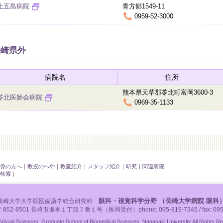
上五島病院
青方郷1549-11
0959-52-3000
長崎県外
病院名
住所
熊本県天草郡苓北町富岡3600-3
苓北医師会病院
0969-35-1133
係の方へ
｜
教授のへや
｜
教室紹介
｜
スタッフ紹介
｜
研究
｜
関連病院
｜
検索
｜
眼科・視覚科学分野 （長崎大学病院 眼科
長崎大学大学院医歯薬学総合研究科
〒852-8501 長崎市坂本１丁目７番１号（医局受付）phone: 095-819-7345 / fax: 095-
isual Sciences, Graduate School of Biomedical Sciences, Nagasaki University All Rights R