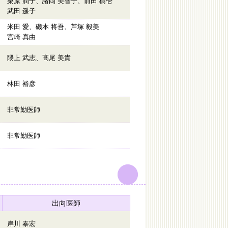
栗原 潤子、諸岡 美智子、前田 樹壱
武田 遥子
米田 愛、磯本 将吾、芦塚 毅美
宮崎 真由
隈上 武志、髙尾 美貴
林田 裕彦
非常勤医師
非常勤医師
出向医師
岸川 泰宏