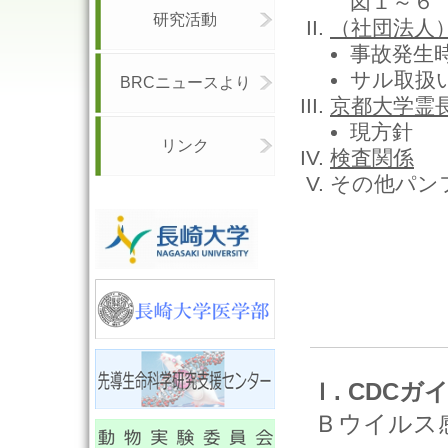
図１～６
研究活動
（社団法人
事故発生
サル取扱
BRCニュースより
京都大学霊
現方針
リンク
検査関係
その他パン
Ｉ. CDCガ
Ｂウイルス感