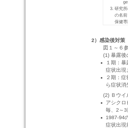
ge
研究所
の名前
保健専
2）感染後対策
図１～６参
(1) 暴露後
１期：暴
症状出現
２期：症
ら症状消
(2) Ｂウイ
アシクロ
毎、2～
1987
症状出現