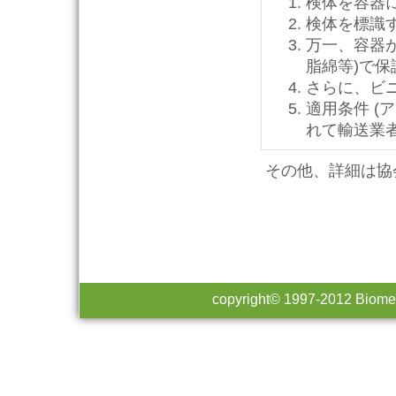
検体を容器
検体を標識
万一、容器
脂綿等)で
さらに、ビ
適用条件 (
れて輸送業
その他、詳細は協
copyright© 1997-2012 Biomedi