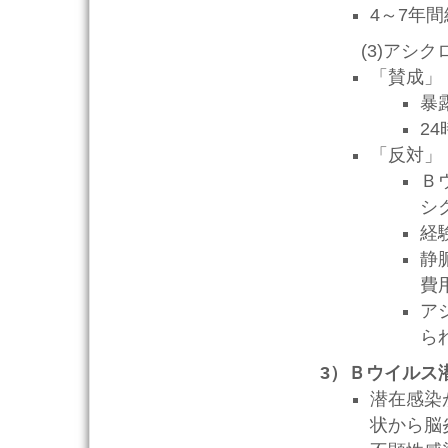
4～7年
(3)アシク
「賛成」
暴
2
「反対」
Ｂ
シ
経
静
費
ア
ら
3）Ｂウイルス
潜在感染
状から脳