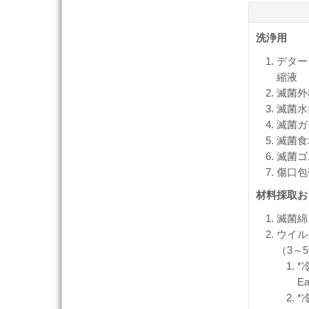
洗浄用
デター
縮液
滅菌外
滅菌水
滅菌ガ
滅菌食
滅菌ゴ
傷口包
材料採取お
滅菌綿
ウイル
（3～5
*冷
Ea
*冷