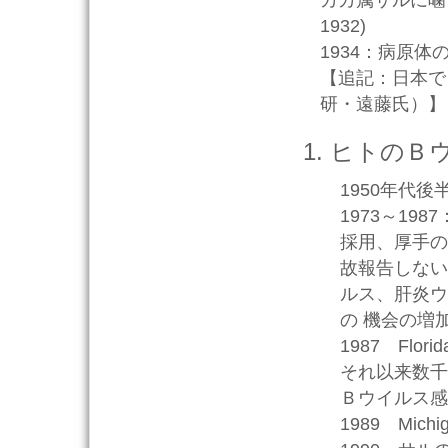
カカ属サルに噛
1932)
1934：病原体の性状
【追記：日本で
研・遠藤氏）】
ヒトのＢ
1950年代
1973～19
採用、厚手の
故報告しない
ルス、肝炎ウ
の 機会の増
1987 Fl
それ以来数千
Ｂウイルス感
1989 Mic