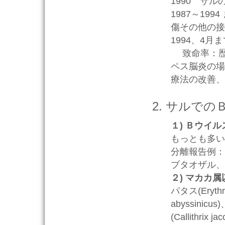
1990 サ
1987～1
傷その他の接
1994、4月
致命率：歴
ペス脳炎の場
療法の改善、
サルでの
１) Ｂウイ
もっとも多い
分離報告例：
ブタオザル、
２) マカカ
パタス(Eryth
abyssinic
(Callithri