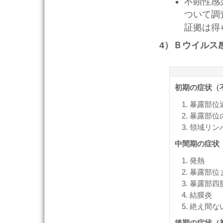
不顕性感
ついて調
証拠は得
4）Ｂウイルス
初期の症状（
暴露部位
暴露部位
領域リン
中間期の症状
発熱
暴露部位
暴露部四
結膜炎
絶え間な
後期の症状（