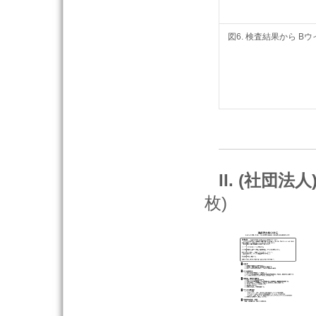
図6. 検査結果から 
II. (社
枚)