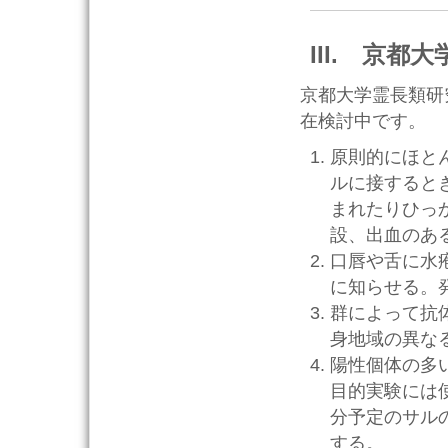
III. 京都
京都大学霊長類研
在検討中です。
原則的にほと
ルに接すると
まれたりひっ
設、出血のあ
口唇や舌に水
に知らせる。
群によって抗
身地域の異な
陽性個体の多
目的実験には
分予定のサル
する。