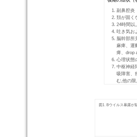
副鼻腔炎
頚が固く
24時間
吐き気お
脳幹部所
麻痺、運
痺、drop a
心理状態
中枢神経
吸障害、
む,他の
図1. Bウイルス暴露