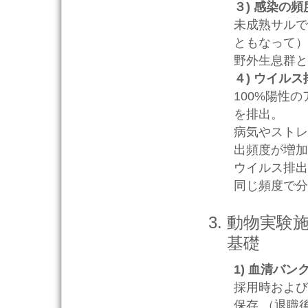
３) 感染の頻
未成熟サルで
ともなって）
野外生息群と
４) ウイル
100%陽性の
を排出。
病気やストレ
出頻度が増加
ウイルス排出
同じ頻度で分
動物実験
基礎
1) 血清バン
採用時および
保存 （退職