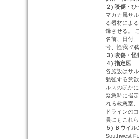
２) 咬傷・
マカカ属サル
る器材による
録させる。 
名前、日付、
号、怪我 の
３) 咬傷・
４) 指定医
各施設はサル
勉強する意欲
ルスのほかに
緊急時に指定
れる救急室、
ドラインのコ
員にもこれら
５) Ｂウイ
Southwest Fo