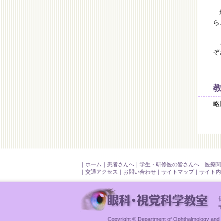
地
ら
こ
ぞ
略
｜
ホーム
｜
患者さんへ
｜
学生・研修医の皆さんへ
｜
医療関
｜
交通アクセス
｜
お問い合わせ
｜
サイトマップ
｜
サイト内
Copyright © Department of Ophthalmology and V