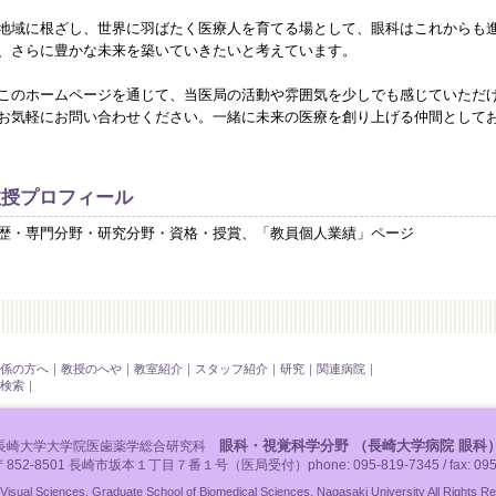
域に根ざし、世界に羽ばたく医療人を育てる場として、眼科はこれからも進
、さらに豊かな未来を築いていきたいと考えています。
のホームページを通じて、当医局の活動や雰囲気を少しでも感じていただけ
お気軽にお問い合わせください。一緒に未来の医療を創り上げる仲間として
教授プロフィール
歴・専門分野・研究分野・資格・授賞、「教員個人業績」ページ
係の方へ
｜
教授のへや
｜
教室紹介
｜
スタッフ紹介
｜
研究
｜
関連病院
｜
検索
｜
眼科・視覚科学分野 （長崎大学病院 眼科
長崎大学大学院医歯薬学総合研究科
〒852-8501 長崎市坂本１丁目７番１号（医局受付）phone: 095-819-7345 / fax: 095-
isual Sciences, Graduate School of Biomedical Sciences, Nagasaki University All Rights R