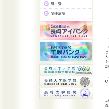
よ
本
と
人
を
活
当
ひ
こ
ま
な
自