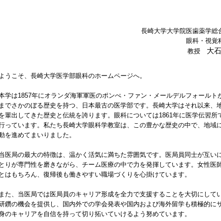
長崎大学大学院医歯薬学総
眼科・視覚
大
教授
うこそ、長崎大学医学部眼科のホームページへ。
学は1857年にオランダ海軍軍医のポンぺ・ファン・メールデルフォールト
までさかのぼる歴史を持つ、日本最古の医学部です。長崎大学はそれ以来、
を輩出してきた歴史と伝統を誇ります。眼科については1861年に医学伝習
行っています。私たち長崎大学眼科学教室は、この豊かな歴史の中で、地域
動を進めてまいりました。
医局の最大の特徴は、温かく活気に満ちた雰囲気です。医局員同士が互いに
とりが専門性を磨きながら、チーム医療の中で力を発揮しています。女性医
とはもちろん、復帰後も働きやすい職場づくりを心掛けています。
た、当医局では医局員のキャリア形成を全力で支援することを大切にしてい
研鑽の機会を提供し、国内外での学会発表や国内および海外留学も積極的に
身のキャリアを自信を持って切り拓いていけるよう努めています。