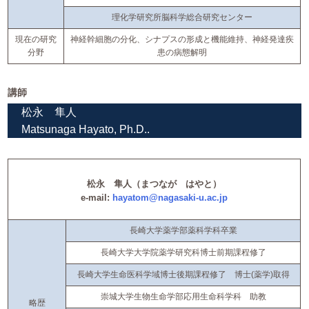
理化学研究所脳科学総合研究センター
現在の研究
神経幹細胞の分化、シナプスの形成と機能維持、神経発達疾
分野
患の病態解明
講師
松永 隼人
Matsunaga Hayato, Ph.D..
松永 隼人（まつなが はやと）
e-mail:
hayatom@nagasaki-u.ac.jp
長崎大学薬学部薬科学科卒業
長崎大学大学院薬学研究科博士前期課程修了
長崎大学生命医科学域博士後期課程修了 博士(薬学)取得
崇城大学生物生命学部応用生命科学科 助教
略歴