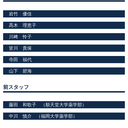
岩竹 優佳
髙木 理恵子
川﨑 怜子
皆川 貴保
寺田 福代
山下 碧海
前スタッフ
藤田 和歌子 （順天堂大学薬学部）
中川 慎介 （福岡大学薬学部）