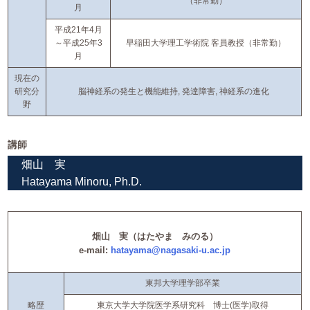
（非常勤）
月
平成21年4月
～平成25年3
早稲田大学理工学術院 客員教授（非常勤）
月
現在の
研究分
脳神経系の発生と機能維持, 発達障害, 神経系の進化
野
講師
畑山 実
Hatayama Minoru, Ph.D.
畑山 実（はたやま みのる）
e-mail:
hatayama@nagasaki-u.ac.jp
東邦大学理学部卒業
略歴
東京大学大学院医学系研究科 博士(医学)取得