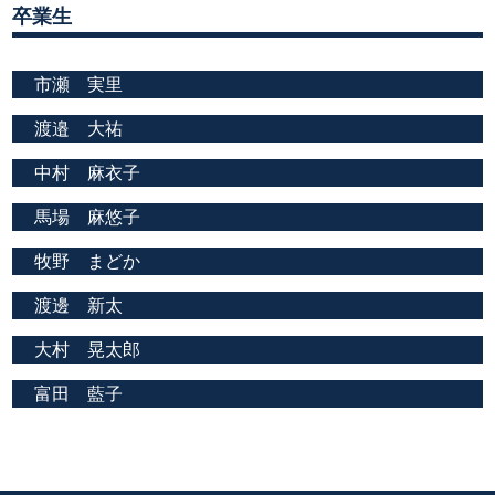
卒業生
市瀬 実里
渡邉 大祐
中村 麻衣子
馬場 麻悠子
牧野 まどか
渡邊 新太
大村 晃太郎
富田 藍子