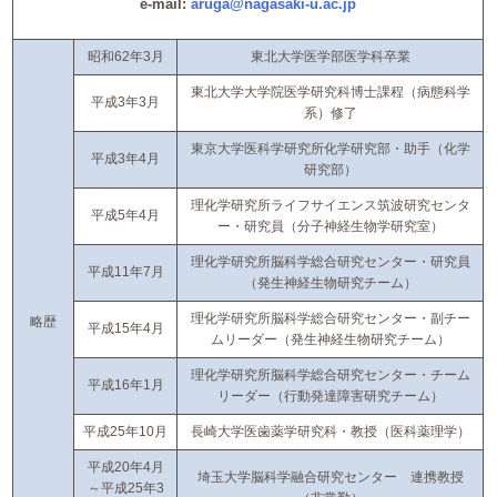
e-mail:
aruga@nagasaki-u.ac.jp
昭和62年3月
東北大学医学部医学科卒業
東北大学大学院医学研究科博士課程（病態科学
平成3年3月
系）修了
東京大学医科学研究所化学研究部・助手（化学
平成3年4月
研究部）
理化学研究所ライフサイエンス筑波研究センタ
平成5年4月
ー・研究員（分子神経生物学研究室）
理化学研究所脳科学総合研究センター・研究員
平成11年7月
（発生神経生物研究チーム）
理化学研究所脳科学総合研究センター・副チー
略歴
平成15年4月
ムリーダー（発生神経生物研究チーム）
理化学研究所脳科学総合研究センター・チーム
平成16年1月
リーダー（行動発達障害研究チーム）
平成25年10月
長崎大学医歯薬学研究科・教授（医科薬理学）
平成20年4月
埼玉大学脳科学融合研究センター 連携教授
～平成25年3