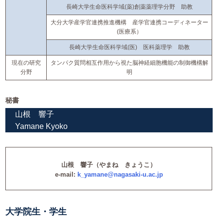
長崎大学生命医科学域(薬)創薬薬理学分野 助教
大分大学産学官連携推進機構 産学官連携コーディネーター
(医療系）
長崎大学生命医科学域(医) 医科薬理学 助教
現在の研究
タンパク質問相互作用から視た脳神経細胞機能の制御機構解
分野
明
秘書
山根 響子
Yamane Kyoko
山根 響子（やまね きょうこ）
e-mail:
k_yamane@nagasaki-u.ac.jp
大学院生・学生