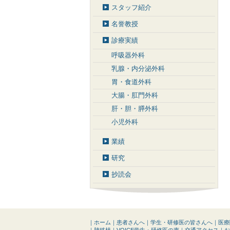
スタッフ紹介
名誉教授
診療実績
呼吸器外科
乳腺・内分泌外科
胃・食道外科
大腸・肛門外科
肝・胆・膵外科
小児外科
業績
研究
抄読会
｜
ホーム
｜
患者さんへ
｜
学生・研修医の皆さんへ
｜
医療