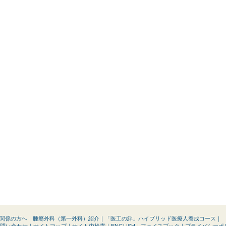
関係の方へ
｜
腫瘍外科（第一外科）紹介
｜
「医工の絆」ハイブリッド医療人養成コース
｜