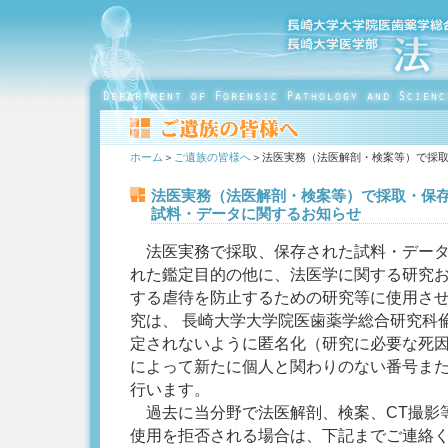
ホーム
＞
ご遺族の皆様へ
＞法医実務（法医解剖・検案等）で採
法医実務（法医解剖・検案等）で採取・保
試料・データに関するお知らせ
法医実務で採取、保存された試料・データ
れた鑑定目的の他に、法医学に関する研究
する虐待を防止するための研究等に使用さ
究は、 長崎大学大学院医歯薬学総合研究科
定されないように匿名化（研究に必要な死
によって新たに個人と関わりのない番号ま
行います。
過去に当分野で法医解剖、検案、CT撮影
使用を拒否される場合は、下記までご連絡