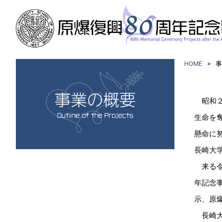
HOME
事
昭和２
生命を
懸命に
長崎大
来る令
年記念
示、原
長崎大