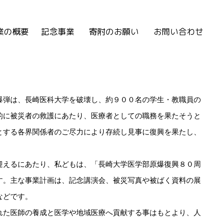
業の概要
記念事業
寄附のお願い
お問い合わせ
INDEX
長崎大学医学部原爆復興80周年記念講演会
長崎医科大学 原爆被災写真・資料展
「追憶」の英訳
弾は、長崎医科大学を破壊し、約９００名の学生・教職員の
的に被災者の救護にあたり、医療者としての職務を果たそうと
とする各界関係者のご尽力により存続し見事に復興を果たし、
えるにあたり、私どもは、「長崎大学医学部原爆復興８０周
す。主な事業計画は、記念講演会、被災写真や被ばく資料の展
などです。
た医師の養成と医学や地域医療へ貢献する事はもとより、人