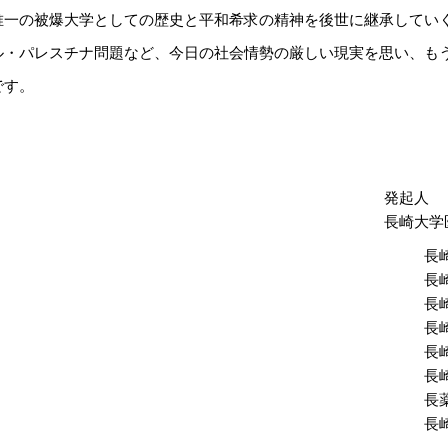
唯一の被爆大学としての歴史と平和希求の精神を後世に継承してい
ル・パレスチナ問題など、今日の社会情勢の厳しい現実を思い、も
です。
発起人
長崎大学
長
長
長
長
長
長
長
長