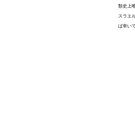
類史上
スラエ
ば幸い