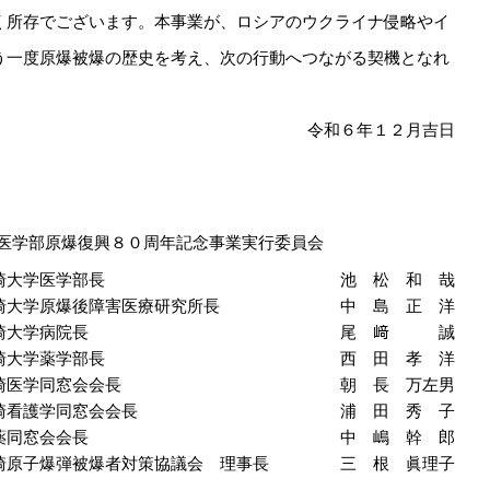
く所存でございます。本事業が、ロシアのウクライナ侵略やイ
う一度原爆被爆の歴史を考え、次の行動へつながる契機となれ
令和６年１２月吉日
医学部原爆復興８０周年記念事業実行委員会
崎大学医学部長
池 松 和 哉
崎大学原爆後障害医療研究所長
中 島 正 洋
崎大学病院長
尾 﨑 誠
崎大学薬学部長
西 田 孝 洋
崎医学同窓会会長
朝 長 万左男
崎看護学同窓会会長
浦 田 秀 子
薬同窓会会長
中 嶋 幹 郎
崎原子爆弾被爆者対策協議会 理事長
三 根 眞理子