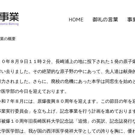
HOME
御礼の言葉
事
業の概要
０年８月９日１１時２分、長崎浦上の地に投下された１発の原子爆
奪い去りました。その絶望的な原子野の中にあって、先人達は献身
努力されました。さらに、廃校の危機にあった本学は同窓生を始め
学医学部の今日を迎えております。
和７年８月には、原爆復興８０周年を迎えます。この節目の年を迎
事業実行委員会」を立ち上げ、記念事業を行う計画を進めておりま
爆被爆１０周年旧長崎医科大学記念誌「追憶」の英訳、記念誌発行
学医学部は、我が国の西洋医学発祥大学としての誇りを胸に、優れ