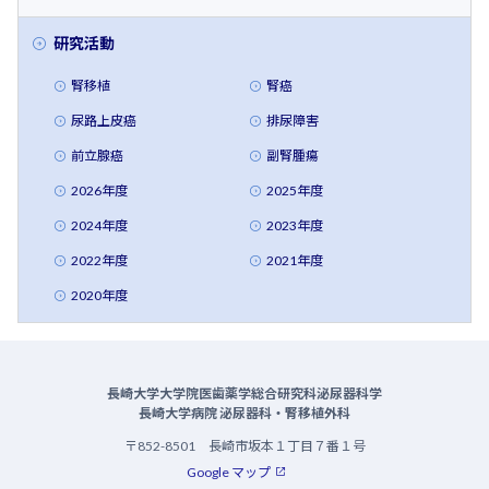
研究活動
腎移植
腎癌
尿路上皮癌
排尿障害
前立腺癌
副腎腫瘍
2026年度
2025年度
2024年度
2023年度
2022年度
2021年度
2020年度
長崎大学大学院医歯薬学総合研究科泌尿器科学
長崎大学病院 泌尿器科・腎移植外科
〒852-8501 長崎市坂本１丁目７番１号
Google マップ