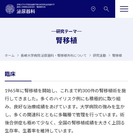
本文へ移動
サイトメニューへ移動
研究テーマ
腎移植
ホーム
長崎大学病院 泌尿器科・腎移植外科について
研究活動
腎移植
臨床
1965年に腎移植を開始し、これまで約300件の腎移植術を施
行してきました。多くのハイリスク例にも積極的に取り組
み、良好な治療成績をあげています。大学病院の強みを生か
し、多くの関連科とともに多職種で管理を行っています。術
後合併症も極めて少なく、全国の腎移植成績を大きく上回る
生存率、生着率を維持しています。