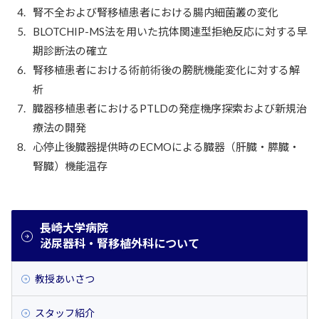
腎不全および腎移植患者における腸内細菌叢の変化
BLOTCHIP-MS法を用いた抗体関連型拒絶反応に対する早
期診断法の確立
腎移植患者における術前術後の膀胱機能変化に対する解
析
臓器移植患者におけるPTLDの発症機序探索および新規治
療法の開発
心停止後臓器提供時のECMOによる臓器（肝臓・膵臓・
腎臓）機能温存
長崎大学病院
泌尿器科・腎移植外科について
教授あいさつ
スタッフ紹介