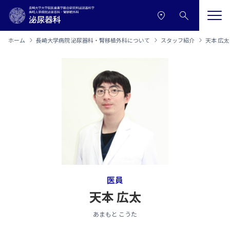
本文へ移動
サイトメニューへ移動
ホーム
長崎大学病院 泌尿器科・腎移植外科について
スタッフ紹介
天本 広太
医員
天本 広太
あまもと こうた