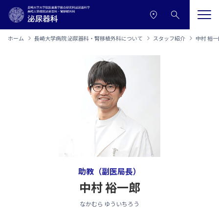
本文へ移動
サイトメニューへ移動
ホーム
長崎大学病院 泌尿器科・腎移植外科について
スタッフ紹介
中村 裕一
助教（副医局長）
中村 裕一郎
なかむら ゆういちろう