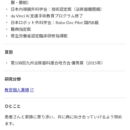
腺・膀胱）
日本内視鏡外科学会：技術認定医（泌尿器腹腔鏡）
da Vinci Xi 支援手術教育プログラム修了
日本ロボット外科学会：Robo-Doc Pilot 国内B級
難病指定医
厚生労働省認定臨床研修指導医
賞罰
第108回九州泌尿器科連合地方会 優秀賞（2015年）
研究分野
教官個人業績
ひとこと
患者さんと家族に寄り添い、共に病に向き合っていけるよう努め
ます。