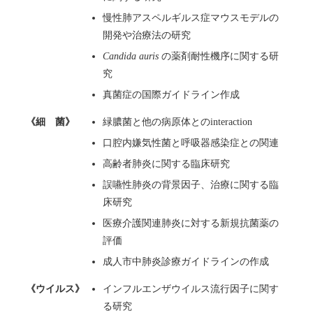
慢性肺アスペルギルス症マウスモデルの
開発や治療法の研究
Candida auris
の薬剤耐性機序に関する研
究
真菌症の国際ガイドライン作成
《細 菌》
緑膿菌と他の病原体とのinteraction
口腔内嫌気性菌と呼吸器感染症との関連
高齢者肺炎に関する臨床研究
誤嚥性肺炎の背景因子、治療に関する臨
床研究
医療介護関連肺炎に対する新規抗菌薬の
評価
成人市中肺炎診療ガイドラインの作成
《ウイルス》
インフルエンザウイルス流行因子に関す
る研究