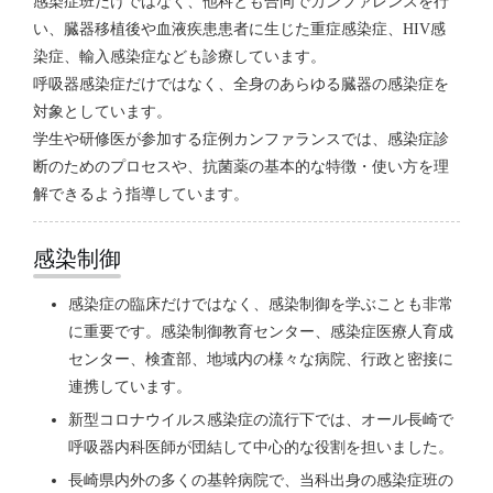
感染症班だけではなく、他科とも合同でカンファレンスを行
い、臓器移植後や血液疾患患者に生じた重症感染症、HIV感
染症、輸入感染症なども診療しています。
呼吸器感染症だけではなく、全身のあらゆる臓器の感染症を
対象としています。
学生や研修医が参加する症例カンファランスでは、感染症診
断のためのプロセスや、抗菌薬の基本的な特徴・使い方を理
解できるよう指導しています。
感染制御
感染症の臨床だけではなく、感染制御を学ぶことも非常
に重要です。感染制御教育センター、感染症医療人育成
センター、検査部、地域内の様々な病院、行政と密接に
連携しています。
新型コロナウイルス感染症の流行下では、オール長崎で
呼吸器内科医師が団結して中心的な役割を担いました。
長崎県内外の多くの基幹病院で、当科出身の感染症班の