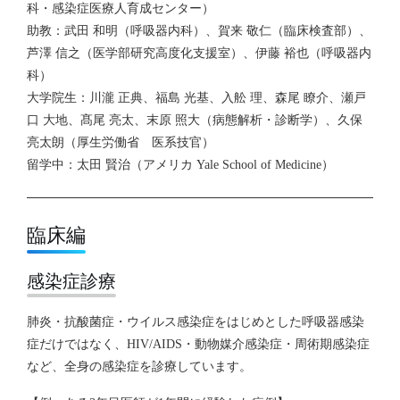
科・感染症医療人育成センター）
助教：武田 和明（呼吸器内科）、賀来 敬仁（臨床検査部）、
芦澤 信之（医学部研究高度化支援室）、伊藤 裕也（呼吸器内
科）
大学院生：川瀧 正典、福島 光基、入舩 理、森尾 瞭介、瀬戸
口 大地、髙尾 亮太、末原 照大（病態解析・診断学）、久保
亮太朗（厚生労働省 医系技官）
留学中：太田 賢治（アメリカ Yale School of Medicine）
臨床編
感染症診療
肺炎・抗酸菌症・ウイルス感染症をはじめとした呼吸器感染
症だけではなく、HIV/AIDS・動物媒介感染症・周術期感染症
など、全身の感染症を診療しています。