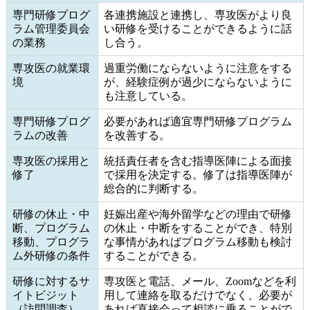
専門研修プログ
各連携施設と連携し、専攻医がより良
ラム管理委員会
い研修を受けることができるように話
の業務
し合う。
専攻医の就業環
過重労働にならないように注意をする
境
が、経験症例が過少にならないように
も注意している。
専門研修プログ
必要があれば適宜専門研修プログラム
ラムの改善
を改善する。
専攻医の採用と
統括責任者を含む指導医陣による面接
修了
で採用を決定する。修了は指導医陣が
総合的に判断する。
研修の休止・中
妊娠出産や海外留学などの理由で研修
断、プログラム
の休止・中断をすることができ、特別
移動、プログラ
な事情があればプログラム移動も検討
ム外研修の条件
することができる。
研修に対するサ
専攻医と電話、メール、Zoomなどを利
イトビジット
用して連絡を取るだけでなく、必要が
（訪問調査）
あれば直接会って相談に乗ることがで