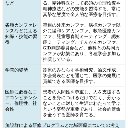
など
る。精神科医として必須の心理検査や
精神療法などの技能を習得する。常に
真摯な態度で全人的な医療を目指す。
各種カンファレ
毎週の外来カンファ、病棟カンファ以
ンスなどによる
外に緩和ケアカンファ、救急医療カン
知識・技能の習
ファ、児童思春期ミーティング、認知
得
症ミーティング、てんかんカンファ、
GID判定委員会など、他科との共同カ
ンファが頻繁にあり、各種学会参加も
推奨している。
学問的姿勢
診療のみならず学術研究、論文作成、
学会発表などを通じて、医学の発展に
貢献できる医師を目指す。
医師に必要なコ
患者の人間性を尊重し、人を支援する
アコンピテンシ
ことを身につけるだけでなく、分から
ー、倫理性、社
ないことに対して生涯にわたって学ぶ
会性
という姿勢が重要であり、社会的使命
を全うする医師を育てる。
施設群による研修プログラムと地域医療についての考え