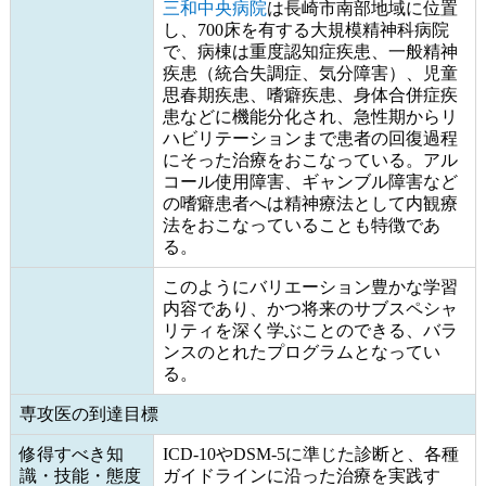
三和中央病院
は長崎市南部地域に位置
し、700床を有する大規模精神科病院
で、病棟は重度認知症疾患、一般精神
疾患（統合失調症、気分障害）、児童
思春期疾患、嗜癖疾患、身体合併症疾
患などに機能分化され、急性期からリ
ハビリテーションまで患者の回復過程
にそった治療をおこなっている。アル
コール使用障害、ギャンブル障害など
の嗜癖患者へは精神療法として内観療
法をおこなっていることも特徴であ
る。
このようにバリエーション豊かな学習
内容であり、かつ将来のサブスペシャ
リティを深く学ぶことのできる、バラ
ンスのとれたプログラムとなってい
る。
専攻医の到達目標
修得すべき知
ICD-10やDSM-5に準じた診断と、各種
識・技能・態度
ガイドラインに沿った治療を実践す