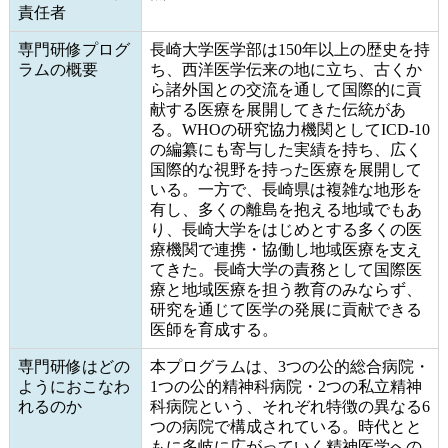
責任者
専門研修プログ
長崎大学医学部は150年以上の歴史を持
ラムの概要
ち、西洋医学伝来の地に立ち、古くか
ら諸外国との交流を通して国際的に貢
献する医療を展開してきた伝統があ
る。WHOの研究協力機関としてICD-10
の編纂にも寄与した実績を持ち、広く
国際的な視野を持った医療を展開して
いる。一方で、長崎県は複雑な地形を
有し、多くの離島を抱える地域でもあ
り、長崎大学をはじめとする多くの医
療機関で連携・協働し地域医療を支え
てきた。長崎大学の責務として国際医
療と地域医療を担う教育のみならず、
研究を通じて医学の発展に貢献できる
医師を育成する。
専門研修はどの
本プログラムは、3つの公的総合病院・
ようにおこなわ
1つの公的精神科病院・2つの私立精神
れるのか
科病院という、それぞれ特徴の異なる6
つの病院で構成されている。時代とと
もに多岐に広がっていく精神医学への