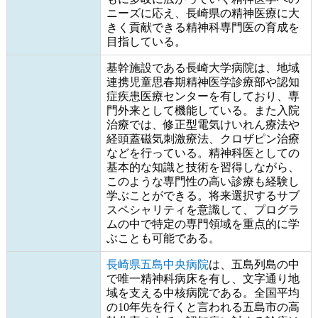
ニーズに応え、長崎県の精神医療に大
きく貢献できる精神科専門医の育成を
目指している。
基幹施設である長崎大学病院は、地域
連携児童思春期精神医学診療部や認知
症疾患医療センターを有しており、専
門外来として機能している。また入院
治療では、修正型電気けいれん療法や
経頭蓋磁気刺激療法、クロザピン治療
などを行っている。精神科医としての
基本的な知識と技術を習得しながら、
このような専門性の高い診療も経験し
学ぶことができる。将来選択するサブ
スペシャリティを意識して、プログラ
ムの中で特定の専門領域を重点的に学
ぶことも可能である。
長崎県五島中央病院
は、五島列島の中
で唯一精神科病床を有し、文字通り地
域を支える中核病院である。全国平均
の10年先を行くと言われる五島市の高