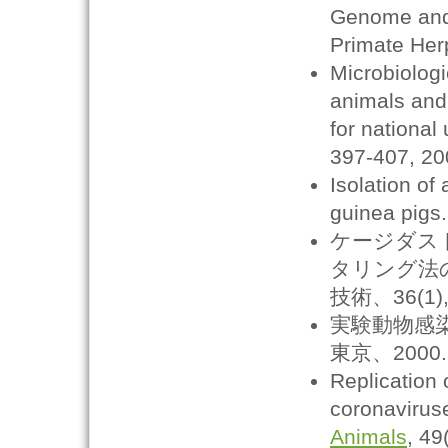
Genome and 
Primate Her
Microbiologi
animals and 
for national
397-407, 20
Isolation of
guinea pigs
ケージダス
タリング法
技術、36(1), 
実験動物感
東京、2000.
Replication 
coronaviruse
Animals
, 49