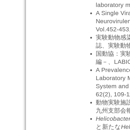
laboratory 
A Single Vi
Neurovirule
Vol.452-453
実験動物感
誌、実験動物ニュ
国動協：実
編－、LABIO21
A Prevalence
Laboratory M
System and t
62(2), 109-1
動物実験施
九州支部会報, 3
Helicobacte
と新たな
Hel