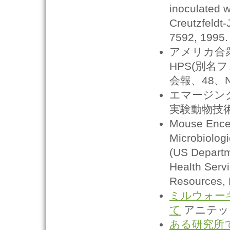
inoculated w
Creutzfeldt
7592, 1995.
アメリカ合
HPS(別名
会報、48、No
エマージン
実験動物技術者
Mouse Encep
Microbiologi
(US Departm
Health Servi
Resources, 
ミルウォーキ
て
アニテックス
ある研究所