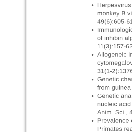
Herpesvirus 
monkey B vi
49(6):605-6
Immunologic
of inhibin a
11(3):157-6
Allogeneic 
cytomegalovi
31(1-2):137
Genetic char
from guinea
Genetic anal
nucleic acid
Anim. Sci., 
Prevalence 
Primates rea