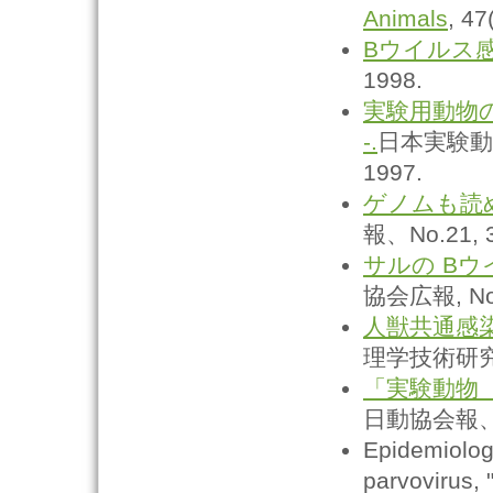
Animals
, 47
Bウイルス
1998.
実験用動物の
-.
日本実験動物
1997.
ゲノムも読
報、No.21, 3
サルの B
協会広報, No.2
人獣共通感
理学技術研究会
「実験動物
日動協会報、No
Epidemiologi
parvovirus, 