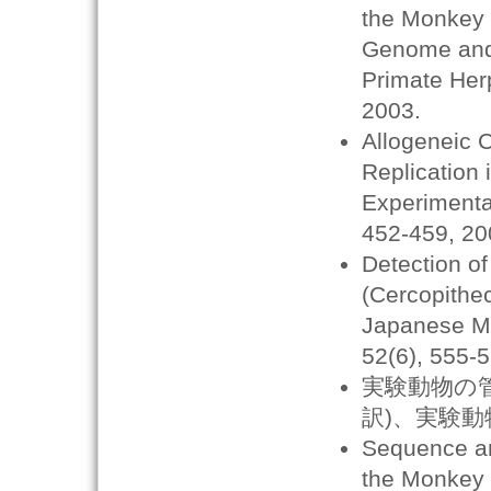
the Monkey 
Genome and 
Primate Her
2003.
Allogeneic 
Replication 
Experimenta
452-459, 20
Detection o
(Cercopithec
Japanese M
52(6), 555-
実験動物の
訳)、実験動
Sequence an
the Monkey 