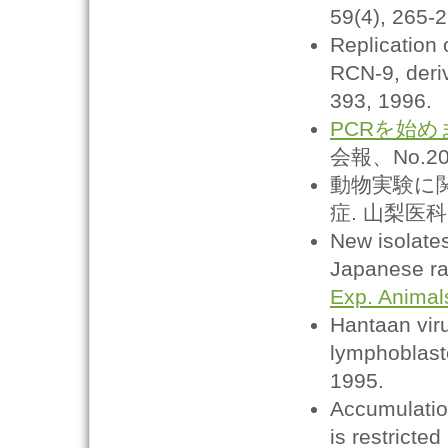
59(4), 265-
Replication o
RCN-9, deri
393, 1996.
PCRを始め
会報、No.20, 
動物実験に
症. 山梨医科大学
New isolate
Japanese rat
Exp. Animal
Hantaan viru
lymphoblasto
1995.
Accumulation
is restricte