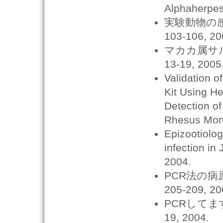
Alphaherpes
実験動物の感
103-106, 20
マカカ属サル
13-19, 2005
Validation 
Kit Using He
Detection of
Rhesus Mo
Epizootiolog
infection in
2004.
PCR法の病
205-209, 20
PCRしてま
19, 2004.