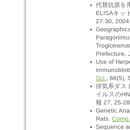
代替抗原を用
ELISAキ
27-30, 2004
Geographical
Paragonimus
Troglotrema
Prefecture, 
Use of Herpe
immunoblott
Sci.
, 66(5),
排気系ダス
イルスのH
報 27, 25-28
Genetic Anal
Rats.
Comp.
Sequence an