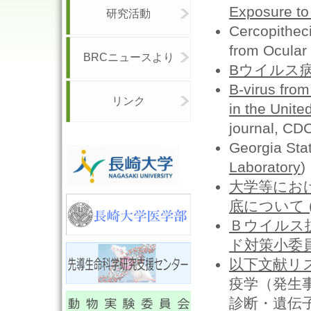
Exposure to
研究活動
Cercopitheci
from Ocular
BRCニュースより
Bウイルス
B-virus fro
リンク
in the Unite
journal, CD
Georgia Stat
Laboratory
)
大学等にお
底について 
Ｂウイルス
ド対策小委
以下文献リ
疫学（発生事
診断・遺伝子