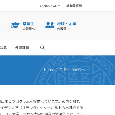
LANGUAGE
教職員専用
卒業生
地域・企業
へ
の皆様へ
の皆様へ
公募
外部評価
Home
受験生の皆様へ
出来るプログラムを提供しています。母国を離れ
ライデン大学（オランダ）やシーボルトの出身校であ
ハーリム大学・プサン大学が現在の派遣先となってい