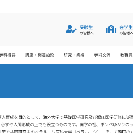
受験生
在学生
の皆様へ
の皆様
学科概要
講座・関連施設
研究・業績
学術交流
教職員
人育成を目的として、海外大学で基礎医学研究及び臨床医学研修に従事
、必ずや人間形成の上でも役立つものです。開学の祖、ポンペゆかりの
対策で共同研究中のベラルーシ医科大学（ベラルーシ）、そして韓国の