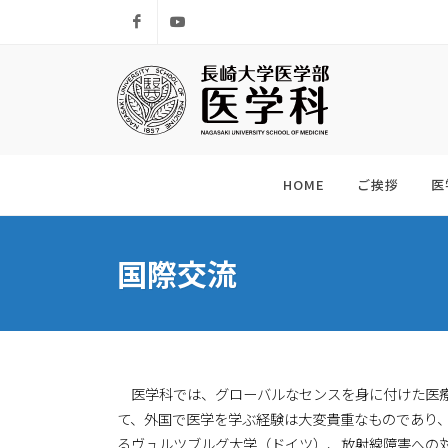
Facebook
Youtube
HOME
ご挨拶
医
国際交流
医学科では、グローバルなセンスを身に付けた医療
て、外国で医学を学ぶ経験は大変貴重なものであり
るヴュルツブルグ大学（ドイツ）、放射線障害への